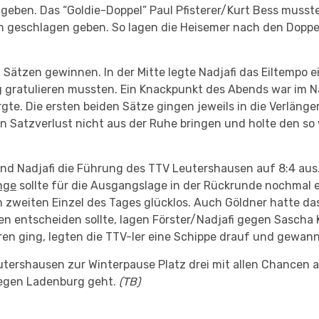
geben. Das “Goldie-Doppel” Paul Pfisterer/Kurt Bess muss
n geschlagen geben. So lagen die Heisemer nach den Doppel
ei Sätzen gewinnen. In der Mitte legte Nadjafi das Eiltempo 
g gratulieren mussten. Ein Knackpunkt des Abends war im 
gte. Die ersten beiden Sätze gingen jeweils in die Verlän
nen Satzverlust nicht aus der Ruhe bringen und holte den s
nd Nadjafi die Führung des TTV Leutershausen auf 8:4 aus. 
nge
sollte für die Ausgangslage in der Rückrunde nochmal 
m zweiten Einzel des Tages glücklos. Auch Göldner hatte d
en entscheiden sollte, lagen Förster/Nadjafi gegen Sascha
n ging, legten die TTV-ler eine Schippe drauf und gewanne
utershausen zur Winterpause Platz drei mit allen Chancen 
 gegen Ladenburg geht.
(TB)