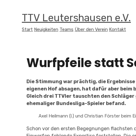
TTV Leutershausen e.V.
Start
Neuigkeiten
Teams
Über den Verein
Kontakt
Wurfpfeile statt 
Die Stimmung war prächtig, die Ergebniss
eigenen Hof absagen, hat dafür aber beim b
Gleich drei TTVler tauschten den Schläger 
ehemaliger Bundesliga-Spieler befand.
Axel Heilmann (l.) und Christian Förster beim
Schon vor den ersten Begegnungen flachsten di
Einwerfen fehlende Expertise feststellen. Die e