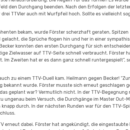
-Feld den Durchgang beenden. Nach den Erfolgen der letzte
drei TTVler auch mit Wurfpfeil hoch. Sollte es vielleicht 
enten bekam, wurde Förster scherzhaft geraten, Spitzen a
l gelacht, die Sprüche flogen hin und her in einer sympath
ecker konnten den ersten Durchgang für sich entscheiden,
ige Zielwasser auf TTV-Seite schnell verbraucht. Förster ha
. Im Zweiten hat er es dann ganz schnell runtergespielt”, 
es auch zu einem TTV-Duell kam. Heilmann gegen Becker! “Zum
ung bekannt wurde. Förster musste sich erneut geschlagen g
 das geplant war? Vermutlich nicht. In der TTV-Begegnu
 zu ungenau beim Versuch, die Durchgänge im Master Out-M
 knapp durch. In der nächsten Runden war für den TTV-Spie
chluss.
TV erneut dabei. Förster hat angekündigt, die eingestaubte 