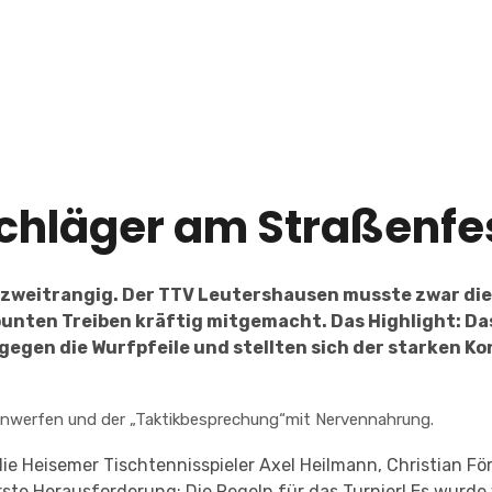
Schläger am Straßenfe
e zweitrangig. Der TTV Leutershausen musste zwar di
unten Treiben kräftig mitgemacht. Das Highlight: Das
gegen die Wurfpfeile und stellten sich der starken Ko
 Einwerfen und der „Taktikbesprechung“mit Nervennahrung.
e Heisemer Tischtennisspieler Axel Heilmann, Christian Fö
rste Herausforderung: Die Regeln für das Turnier! Es wurde