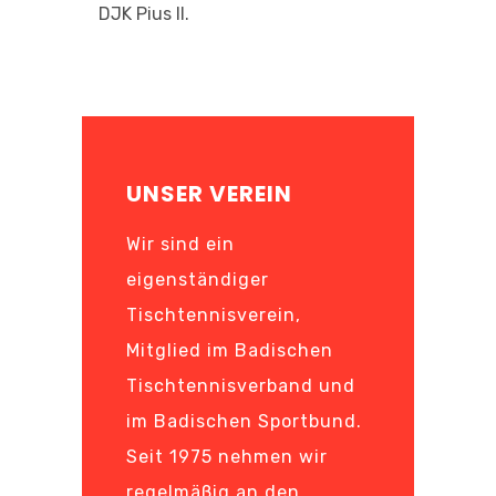
DJK Pius II.
UNSER VEREIN
Wir sind ein
eigenständiger
Tischtennisverein,
Mitglied im Badischen
Tischtennisverband und
im Badischen Sportbund.
Seit 1975 nehmen wir
regelmäßig an den