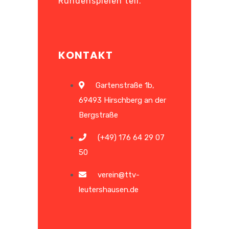
Rundenspielen teil.
KONTAKT
Gartenstraße 1b,
69493 Hirschberg an der
Bergstraße
(+49) 176 64 29 07
50
verein@ttv-
leutershausen.de