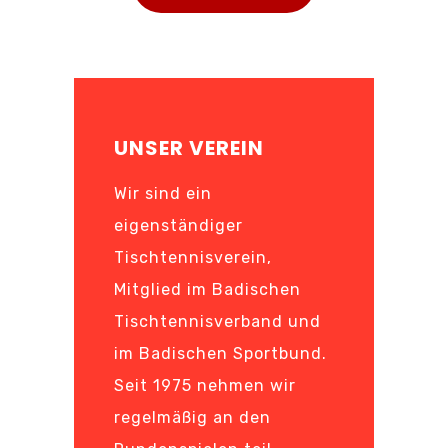
UNSER VEREIN
Wir sind ein
eigenständiger
Tischtennisverein,
Mitglied im Badischen
Tischtennisverband und
im Badischen Sportbund.
Seit 1975 nehmen wir
regelmäßig an den