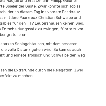
cha Nadjafi und Ersatzmann Philipp Göldner
te Spieler der Gäste. Zwar konnte sich Tobias
isch, der an diesem Tag ins vordere Paarkreuz
das mittlere Paarkreuz Christian Schwalbe und
 gab es für den TTV Leutershausen keinen Sieg.
den Entscheidungssatz zu zwingen, führte zuvor
er gratulieren.
en starken Schlagabtausch, mit dem besseren
 die volle Distanz gehen wird. So kam es auch
rfekt und ebnete Trobisch und Schwalbe den Weg
usen die Extrarunde durch die Relegation. Zwei
 perfekt zu machen.