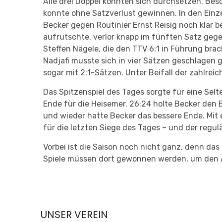
Alle drei Doppel konnten sich durchsetzen. Bes
konnte ohne Satzverlust gewinnen. In den Einze
Becker gegen Routinier Ernst Reisig noch klar b
aufrutschte, verlor knapp im fünften Satz gege
Steffen Nägele, die den TTV 6:1 in Führung bra
Nadjafi musste sich in vier Sätzen geschlagen 
sogar mit 2:1-Sätzen. Unter Beifall der zahlr
Das Spitzenspiel des Tages sorgte für eine Sel
Ende für die Heisemer. 26:24 holte Becker den E
und wieder hatte Becker das bessere Ende. Mit
für die letzten Siege des Tages – und der regul
Vorbei ist die Saison noch nicht ganz, denn da
Spiele müssen dort gewonnen werden, um den Auf
UNSER VEREIN