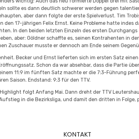
onders wichtig: Auch das neu formierte Doppel drei mit Sas
ln sollte es dann deutlich schwerer werden gegen talentier
ehaupten, aber dann folgte der erste Spielverlust. Tim Trob
n den 17-jährigen Felix Ernst. Keine Probleme hatte indes 
chten. In den beiden letzten Einzeln des ersten Durchgangs
geben, aber: Göldner schaffte es, seinen Kontrahenten in 
eichen Zuschauer musste er dennoch am Ende seinem Gegenüb
tenheit. Becker und Ernst lieferten sich im ersten Satz ein
röffnungssatz. Schon da war absehbar, dass die Partie über
 einem 11:9 im fünften Satz machte er die 7:3-Führung pe
ären Saison. Endstand: 9:3 für den TTV.
s Highlight folgt Anfang Mai. Dann dreht der TTV Leutersha
stieg in die Bezirksliga, und damit den dritten in Folge,
KONTAKT